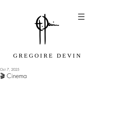
G R E G O I R E D E V I N
Oct 7, 2025
🎬 Cinema